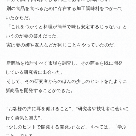
別の
食品を
食べる
ために
存在
する
加工
調味料を
つかって
いた
からだ。
「これを
つかうと
料理が
簡単で
味も
安定
する
じゃない」
と
いうのが
妻の
答え
だった。
実は
妻の
姉や
友人
などが
同じ
ことを
やって
いたのだ。
新商品を
検討
すべく
市場を
調査し、
その
商品を
既に
開発
している
研究者に
出会った。
そして、
その
研究者
からの
ほんの
少しの
ヒントを
たよりに
新商品を
開発
する
ことが
できた。
“お客様の
声に
耳を
傾ける
こと”、
“研究者や
技術者に
会いに
行く
勇気と
努力”、
“少しの
ヒントで
開発
する
開発力”
など、
すべては、
『学ぶ
こと』
である。