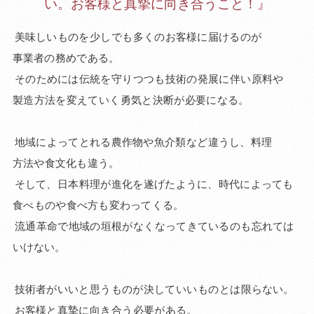
い。お客様と真摯に向き合うこと！』
美味しい
ものを
少し
でも
多くの
お客様に
届ける
のが
事業者の
務めで
ある。
その
ためには
伝統を
守り
つつも
技術の
発展に
伴い
原料や
製造
方法を
変えて
いく
勇気と
決断が
必要に
なる。
地域に
よって
とれる
農作物や
魚介類
など
違うし、
料理
方法や
食文化も
違う。
そして、
日本
料理が
進化を
遂げた
ように、
時代に
よっても
食べ
ものや
食べ方も
変わって
くる。
流通
革命で
地域の
垣根が
なく
なって
きている
のも
忘れては
いけない。
技術者が
いいと
思う
ものが
決して
いい
もの
とは
限らない。
お客様と
真摯に
向き
合う
必要が
ある。