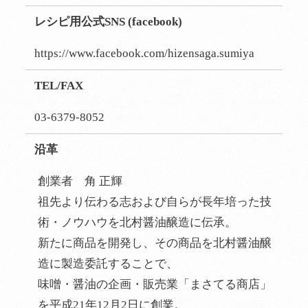
レシピ用公式SNS (facebook)
https://www.facebook.com/hizensaga.sumiya
TEL/FAX
03-6379-8052
沿革
創業者 角 正輝
祖先より伝わる志および自らが長年培った技
術・ノウハウを北村醤油醸造に伝承。
新たに商品を開発し、その商品を北村醤油醸
造に製造委託することで、
味噌・醤油の企画・販売業「まさてる商店」
を平成21年12月2日に創業。