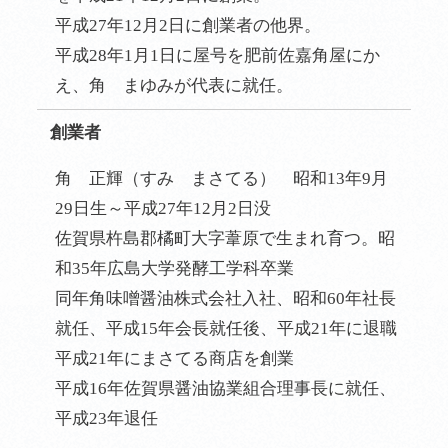
平成27年12月2日に創業者の他界。
平成28年1月1日に屋号を肥前佐嘉角屋にか
え、角 まゆみが代表に就任。
創業者
角 正輝（すみ まさてる） 昭和13年9月
29日生～平成27年12月2日没
佐賀県杵島郡橘町大字葦原で生まれ育つ。昭
和35年広島大学発酵工学科卒業
同年角味噌醤油株式会社入社、昭和60年社長
就任、平成15年会長就任後、平成21年に退職
平成21年にまさてる商店を創業
平成16年佐賀県醤油協業組合理事長に就任、
平成23年退任