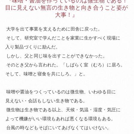
『味噌・
醤油を
作って
いる
のは
微生物
である！
目に
見え
ない
無言の
生き物
と
向き
合う
こと
姿が
大事！』
大学を
出て
事業を
支える
ために
田舎に
戻った。
そして、
研究室で
学んだ
ことを
家業に
生かすべく
現場に
入り
製品
づくりに
励んだ。
しかし、
父と
同じ
味を
出す
ことが
でき
なかった。
そのとき
父から
言われた。
「しばらく
室
（むろ）
に
居ろ。
そして、
味噌と
寝食を
共
にしろ。
」と。
味噌や
醤油を
つくって
いるのは
微生物、
いわゆる
目に
見えない・
会話も
しない
生き物
である。
微生物は
生き物で
ある
以上、
天候・
気温・
湿度・
気圧に
よって
機嫌が
いい
環境も
あれば
悪く
なる
環境も
ある。
台風の
時
なども
そばに
いて
あげなくては
いけない。