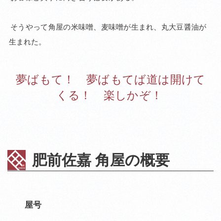
そう
やって
角屋の
米味噌、
麦味噌が
生まれ、
丸大豆
醤油が
生まれた。
夢ば
もて！
夢ば
もてば
道は
開けて
くる！
楽しか
ぞ！
肥前佐嘉 角屋の概要
屋号