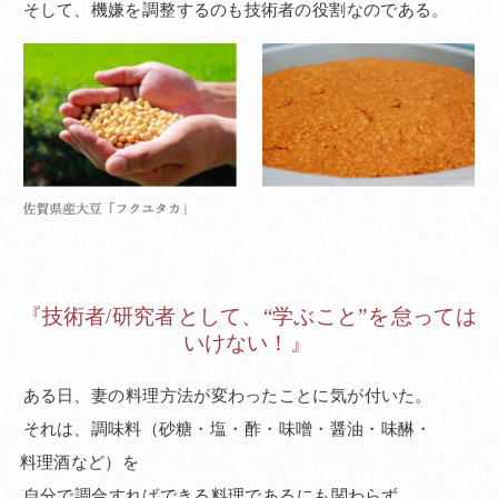
そして、
機嫌を
調整
するのも
技術者の
役割
なので
ある。
『技術者/
研究者
として、
“学ぶ
こと”
を
怠って
は
いけない！
』
ある日、
妻の
料理
方法が
変わった
ことに
気が
付いた。
それは、
調味料
（砂糖・
塩・
酢・
味噌・
醤油・
味醂・
料理酒
など）
を
自分で
調合
すれば
できる
料理で
ある
にも
関わらず、