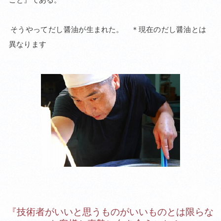
そう
やって
だし
醤油が
生まれた。
＊現在の
だし醤油
とは
異なり
ます
『技術者がいいと思うものがいいものとは限らな