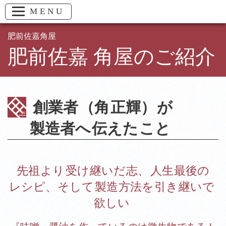
MENU
肥前佐嘉角屋
肥前佐嘉 角屋のご紹介
創業者
（角
正輝）
が
製造者へ
伝えた
こと
先祖
より
受け
継いだ
志、
人生
最後の
レシピ、
そして
製造
方法を
引き
継いで
欲しい