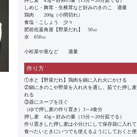
押し麦 45g～好みの量（15分～20分茹でる）
しめじ・舞茸・生椎茸など好みのきのこ 適量
鶏肉 200g（小間切れ）
食塩・こしょう 少々
肥前佐嘉角屋【野菜だれ】 50㏄
水 650㏄
小松菜や葱など 適量
作り方
①水と【野菜だれ】鶏肉を鍋に入れ火にかける
②鍋にきのこや野菜を入れ火を通し、茹でた押し麦
れる
③器にスープを注ぐ
（ゆで押し麦の作り置き）3～4食分
押し麦 45g～好みの量（15分～20分茹でる）
作り置きした押し麦は小分けにして保存袋に入れて
食べたいときにいつでも使えるようにしておくと便