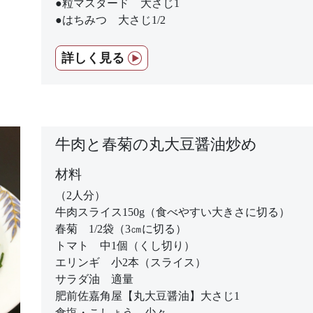
●粒マスタード 大さじ1
●はちみつ 大さじ1/2
詳しく見る
牛肉と春菊の丸大豆醤油炒め
材料
（2人分）
牛肉スライス150g（食べやすい大きさに切る）
春菊 1/2袋（3㎝に切る）
トマト 中1個（くし切り）
エリンギ 小2本（スライス）
サラダ油 適量
肥前佐嘉角屋【丸大豆醤油】大さじ1
食塩・こしょう 少々