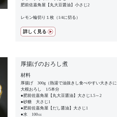
肥前佐嘉角屋【丸大豆醤油】小さじ2
レモン輪切り１枚（1/4に切る）
詳しく見る
厚揚げのおろし煮
材料
厚揚げ 300g（熱湯で油抜きし食べやすい大きさ
大根おろし 1/5本分
●肥前佐嘉角屋【丸大豆醤油】大さじ1.5～2
●砂糖 大さじ1
●肥前佐嘉角屋【だし醤油】大さじ1
●水 100㏄