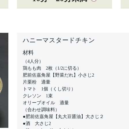
ハニーマスタードチキン
材料
（4人分）
鶏もも肉 2枚（1/2に切る）
肥前佐嘉角屋【野菜だれ】小さじ2
片栗粉 適量
トマト 1個（くし切り）
クレソン 1束
オリーブオイル 適量
（合わせ調味料）
●肥前佐嘉角屋【丸大豆醤油】大さじ２
●酒 大さじ2