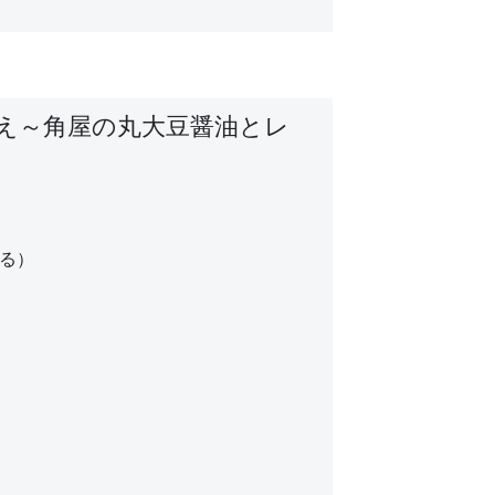
え～角屋の丸大豆醤油とレ
とる）