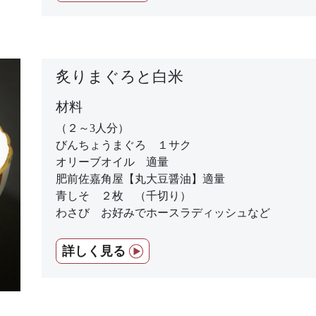
炙りまぐろと白米
材料
（２～3人分）
びんちょうまぐろ １サク
オリーブオイル 適量
肥前佐嘉角屋【丸大豆醤油】適量
青しそ ２枚 （千切り）
わさび お好みでホースラディッシュなど
詳しく見る