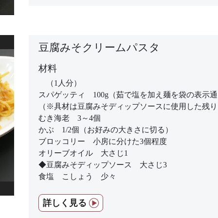
豆腐みそクリームパスタ
材料
（1人分）
スパゲッティ 100g（茹で塩を加え麺を袋の表示
（※具材は豆腐みそディップソースに使用した残り
むき海老 3～4個
かぶ 1/2個（お好みの大きさに切る）
ブロッコリー 小房に分けた3個程度
オリーブオイル 大さじ1
◆豆腐みそディップソース 大さじ3
食塩 こしょう 少々
詳しく見る