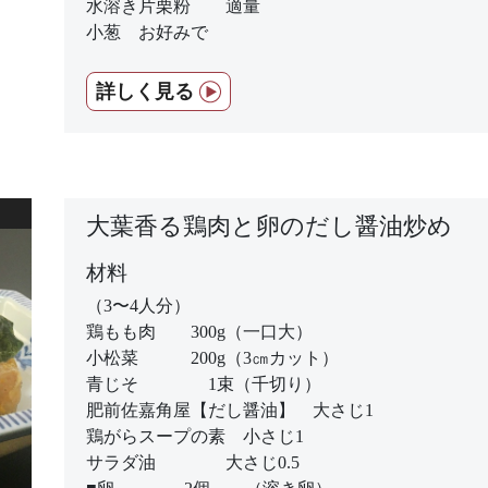
水溶き片栗粉 適量
小葱 お好みで
詳しく見る
大葉香る鶏肉と卵のだし醤油炒め
材料
（3〜4人分）
鶏もも肉 300g（一口大）
小松菜 200g（3㎝カット）
青じそ 1束（千切り）
肥前佐嘉角屋【だし醤油】 大さじ1
鶏がらスープの素 小さじ1
サラダ油 大さじ0.5