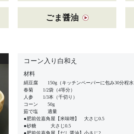
ごま醤油
コーン入り白和え
材料
絹豆腐 150g（キッチンペーパーに包み30分程
春菊 1/2袋（4等分）
人参 1/3本（千切り）
コーン 50g
茹で塩 適量
●肥前佐嘉角屋【米味噌】 大さじ0.5
●砂糖 大さじ0.5
●肥前佐嘉角屋【だし醤油】小さじ2