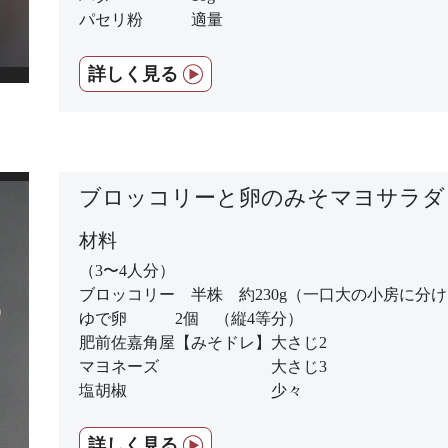
パセリ粉 適量
詳しく見る
ブロッコリーと卵のみそマヨサラダ
材料
（3〜4人分）
ブロッコリー 半株 約230g（一口大の小房に分
ゆで卵 2個 （縦4等分）
肥前佐嘉角屋【みそドレ】大さじ2
マヨネーズ 大さじ3
塩胡椒 少々
詳しく見る