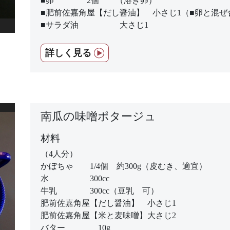
■卵 2個 （溶き卵）
■肥前佐嘉角屋【だし醤油】 小さじ1（■卵と混ぜ
■サラダ油 大さじ1
詳しく見る
南瓜の味噌ポタージュ
材料
（4人分）
かぼちゃ 1/4個 約300g（皮むき、適宜）
水 300cc
牛乳 300cc（豆乳 可）
肥前佐嘉角屋【だし醤油】 小さじ1
肥前佐嘉角屋【米と麦味噌】大さじ2
バター 10g