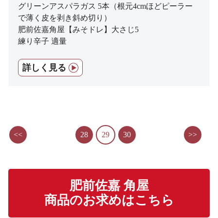
グリーンアスパラガス 5本（根元4cmほどピーラー
で薄く皮を剥き斜め切り）
肥前佐嘉角屋【みそドレ】大さじ5
練り辛子 適量
詳しく見る
<<
28
29
30
>>
肥前佐嘉 角屋
商品のお求めはこちら