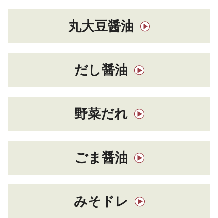
丸大豆醤油
だし醤油
野菜だれ
ごま醤油
みそドレ