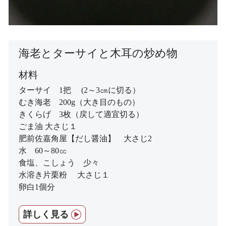
海老とターサイと木耳の炒め物
材料
ターサイ 1把 (2～3㎝に切る）
むき海老 200g（大き目のもの）
きくらげ 3枚（戻して適宜切る）
ごま油 大さじ１
肥前佐嘉角屋【だし醤油】 大さじ2
水 60～80㏄
食塩、こしょう 少々
水溶き片栗粉 大さじ１
卵白1個分
詳しく見る