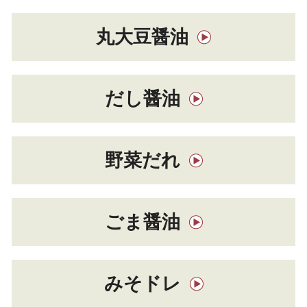
丸大豆醤油
だし醤油
野菜だれ
ごま醤油
みそドレ