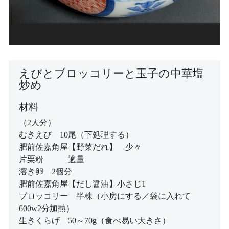
えびとブロッコリーと玉子の中華塩
炒め
材料
（2人分）
むきえび 10尾（下処理する）
肥前佐嘉角屋【野菜だれ】 少々
片栗粉 適量
溶き卵 2個分
肥前佐嘉角屋【だし醤油】小さじ1
ブロッコリー 半株（小房にする／袋に入れて
600w2分加熱）
生きくらげ 50～70g（食べ易い大きさ）