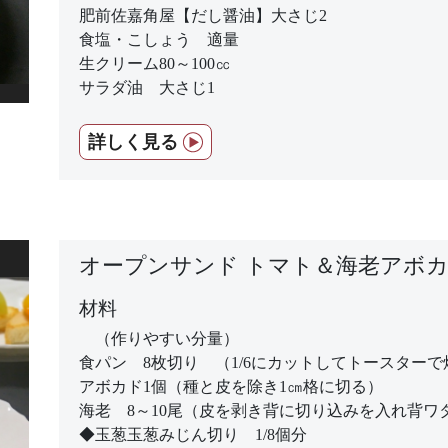
肥前佐嘉角屋【だし醤油】大さじ2
食塩・こしょう 適量
生クリーム80～100㏄
サラダ油 大さじ1
詳しく見る
オープンサンド トマト＆海老アボ
材料
（作りやすい分量）
食パン 8枚切り （1/6にカットしてトースターで
アボカド1個（種と皮を除き1㎝格に切る）
海老 8～10尾（皮を剥き背に切り込みを入れ背ワ
◆玉葱玉葱みじん切り 1/8個分