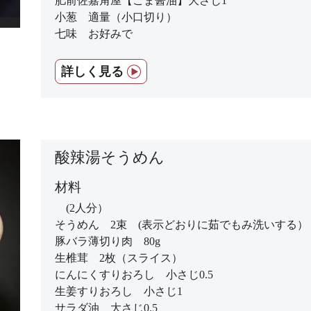
肥前佐嘉角屋【ごま醤油】大さじ1
小葱 適量（小口切り）
七味 お好みで
詳しく見る
酸辣湯そうめん
材料
(2人分）
そうめん 2束 (表示どおりに茹でもみ洗いする）
豚バラ薄切り肉 80g
生椎茸 2枚（スライス）
にんにくすりおろし 小さじ0.5
生姜すりおろし 小さじ1
サラダ油 大さじ0.5