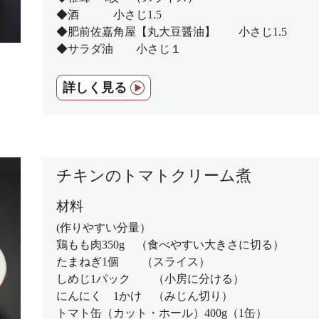
◆酒 小さじ1.5
◆肥前佐嘉角屋【丸大豆醤油】 小さじ1.5
◆サラダ油 小さじ１
詳しく見る
チキンのトマトクリーム煮
材料
(作りやすい分量）
鶏もも肉350g （食べやすい大きさに切る）
たまねぎ1個 （スライス）
しめじ1パック （小房に分ける）
にんにく 1かけ （みじん切り）
トマト缶（カット・ホール）400g（1缶）