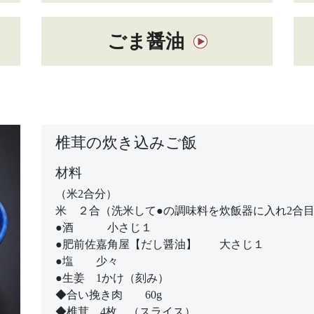
ごま醤油
椎茸の炊き込みご飯
材料
（米2合分）
米 ２合（洗米して●の調味料を炊飯器に入れ2合
●酒 小さじ１
●肥前佐嘉角屋【だし醤油】 大さじ１
●塩 少々
●生姜 1かけ（刻み）
◆合い挽き肉 60g
◆椎茸 4枚 （スライス）