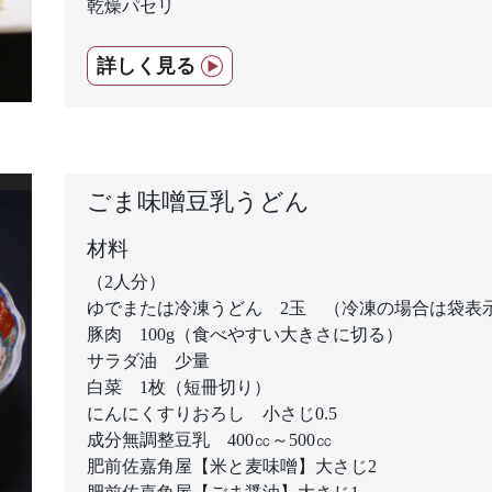
乾燥パセリ
詳しく見る
ごま味噌豆乳うどん
材料
（2人分）
ゆでまたは冷凍うどん 2玉 （冷凍の場合は袋表
豚肉 100g（食べやすい大きさに切る）
サラダ油 少量
白菜 1枚（短冊切り）
にんにくすりおろし 小さじ0.5
成分無調整豆乳 400㏄～500㏄
肥前佐嘉角屋【米と麦味噌】大さじ2